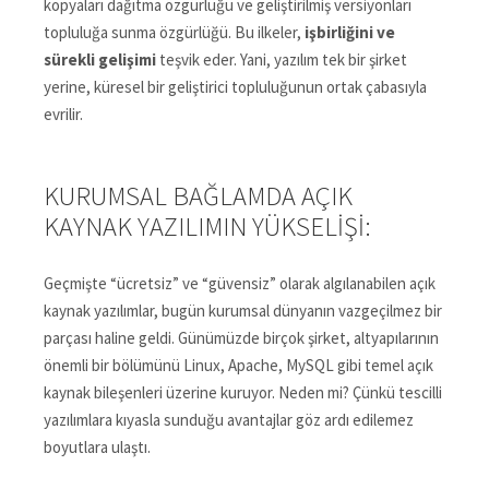
kopyaları dağıtma özgürlüğü ve geliştirilmiş versiyonları
topluluğa sunma özgürlüğü. Bu ilkeler,
işbirliğini ve
sürekli gelişimi
teşvik eder. Yani, yazılım tek bir şirket
yerine, küresel bir geliştirici topluluğunun ortak çabasıyla
evrilir.
KURUMSAL BAĞLAMDA AÇIK
KAYNAK YAZILIMIN YÜKSELIŞI:
Geçmişte “ücretsiz” ve “güvensiz” olarak algılanabilen açık
kaynak yazılımlar, bugün kurumsal dünyanın vazgeçilmez bir
parçası haline geldi. Günümüzde birçok şirket, altyapılarının
önemli bir bölümünü Linux, Apache, MySQL gibi temel açık
kaynak bileşenleri üzerine kuruyor. Neden mi? Çünkü tescilli
yazılımlara kıyasla sunduğu avantajlar göz ardı edilemez
boyutlara ulaştı.