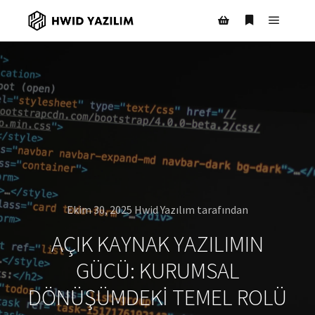
Ana m
Daha fazla bil
Mağaza kenar çubuğ
Ekim 30, 2025
Hwid Yazılım
tarafından
AÇIK KAYNAK YAZILIMIN
GÜCÜ: KURUMSAL
DÖNÜŞÜMDEKI TEMEL ROLÜ