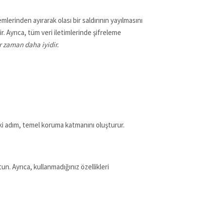
erinden ayırarak olası bir saldırının yayılmasını
r. Ayrıca, tüm veri iletimlerinde şifreleme
r zaman daha iyidir.
 iki adım, temel koruma katmanını oluşturur.
tun. Ayrıca, kullanmadığınız özellikleri