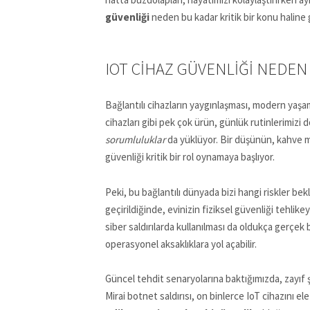
güvenliği
neden bu kadar kritik bir konu haline g
IOT CIHAZ GÜVENLIĞI NEDEN
Bağlantılı cihazların yaygınlaşması, modern yaşamın
cihazları gibi pek çok ürün, günlük rutinlerimizi 
sorumluluklar
da yüklüyor. Bir düşünün, kahve mak
güvenliği kritik bir rol oynamaya başlıyor.
Peki, bu bağlantılı dünyada bizi hangi riskler bekliy
geçirildiğinde, evinizin fiziksel güvenliği tehlike
siber saldırılarda kullanılması da oldukça gerçek b
operasyonel aksaklıklara yol açabilir.
Güncel tehdit senaryolarına baktığımızda, zayıf ş
Mirai botnet saldırısı, on binlerce IoT cihazını e