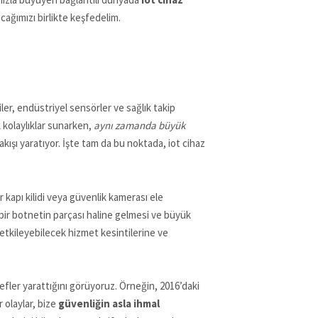
cağımızı birlikte keşfedelim.
jiler, endüstriyel sensörler ve sağlık takip
k kolaylıklar sunarken,
aynı zamanda büyük
kışı yaratıyor. İşte tam da bu noktada, iot cihaz
bir kapı kilidi veya güvenlik kamerası ele
sa bir botnetin parçası haline gelmesi ve büyük
le etkileyebilecek hizmet kesintilerine ve
efler yarattığını görüyoruz. Örneğin, 2016’daki
r olaylar, bize
güvenliğin asla ihmal