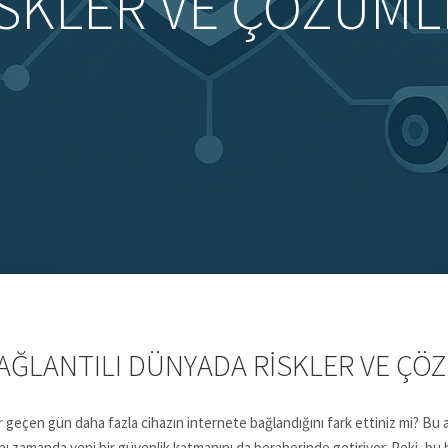
ISKLER VE ÇÖZÜML
BAĞLANTILI DÜNYADA RISKLER VE ÇÖ
er geçen gün daha fazla cihazın internete bağlandığını fark ettiniz mi? Bu a
aynı zamanda yeni bir güvenlik katmanını da beraberinde getiriyor. Peki, bu