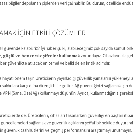
ssas bilgiler depolanan çiplerden veri çalınabilir. Bu durum, özellikle endüs
LAMAK İÇIN ETKILI ÇÖZÜMLER
ıl güvende kalabiliriz? İyi haber şu ki, alabileceğimiz çok sayıda somut önle
e,
güçlü ve benzersiz şifreler kullanmak
zorundayız. Cihazlarınızla gel
 siber güvenlikte atılacak en temel ve belki de en kritik adımdır.
 hayati önem taşır. Üreticilerin yayınladığı güvenlik yamalarını yüklemeyi
 saldırılara karşı daha dirençli hale getirir. Ağ güvenliğinizi sağlamak için de
e VPN (Sanal Özel Ağ) kullanmayı düşünün. Ayrıca, kullanmadığınız gereksiz
üreticilerde de. Üreticilerin, cihazları tasarlarken güvenliği en baştan it
güncellemeleri sağlamak ve güvenlik açıklarını şeffaf bir şekilde duyurarak 
inin güvenlik taahhütlerini ve geçmiş performansını araştırmayı unutmayın.