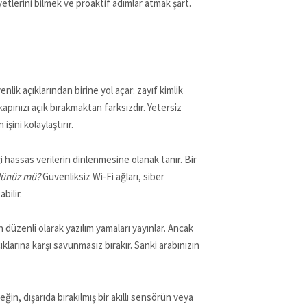
yetlerini bilmek ve proaktif adımlar atmak şart.
lik açıklarından birine yol açar: zayıf kimlik
kapınızı açık bırakmaktan farksızdır. Yetersiz
şini kolaylaştırır.
iği hassas verilerin dinlenmesine olanak tanır. Bir
ndünüz mü?
Güvenliksiz Wi-Fi ağları, siber
bilir.
 düzenli olarak yazılım yamaları yayınlar. Ancak
larına karşı savunmasız bırakır. Sanki arabınızın
eğin, dışarıda bırakılmış bir akıllı sensörün veya