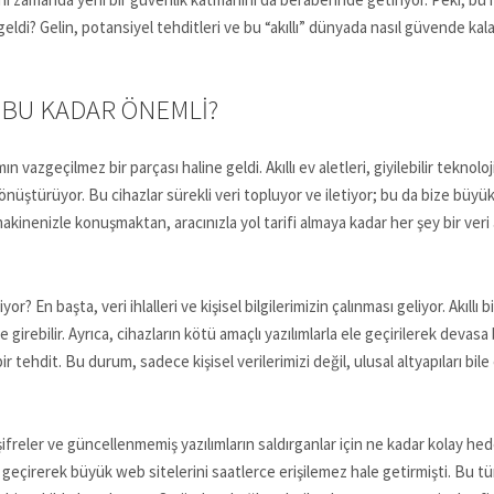
eldi? Gelin, potansiyel tehditleri ve bu “akıllı” dünyada nasıl güvende kala
 BU KADAR ÖNEMLI?
 vazgeçilmez bir parçası haline geldi. Akıllı ev aletleri, giyilebilir teknolo
dönüştürüyor. Bu cihazlar sürekli veri topluyor ve iletiyor; bu da bize büyü
inenizle konuşmaktan, aracınızla yol tarifi almaya kadar her şey bir veri a
or? En başta, veri ihlalleri ve kişisel bilgilerimizin çalınması geliyor. Akıllı 
ye girebilir. Ayrıca, cihazların kötü amaçlı yazılımlarla ele geçirilerek deva
ir tehdit. Bu durum, sadece kişisel verilerimizi değil, ulusal altyapıları bi
ifreler ve güncellenmemiş yazılımların saldırganlar için ne kadar kolay hed
le geçirerek büyük web sitelerini saatlerce erişilemez hale getirmişti. Bu tü