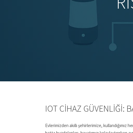
R
IOT CIHAZ GÜVENLIĞI: 
Evlerimizden akıllı şehirlerimize, kullandığımız h
hatta buzdolapları, hayatımızı kolaylaştırırken 