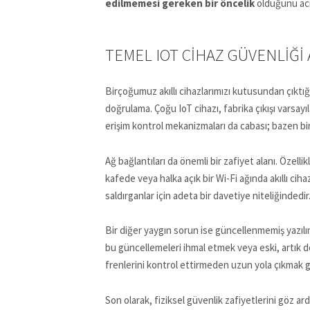
edilmemesi gereken bir öncelik
olduğunu acı 
TEMEL IOT CIHAZ GÜVENLIĞI
Birçoğumuz akıllı cihazlarımızı kutusundan çıktığı
doğrulama. Çoğu IoT cihazı, fabrika çıkışı varsayıl
erişim kontrol mekanizmaları da cabası; bazen bir c
Ağ bağlantıları da önemli bir zafiyet alanı. Özelli
kafede veya halka açık bir Wi-Fi ağında akıllı ciha
saldırganlar için adeta bir davetiye niteliğindedir.
Bir diğer yaygın sorun ise güncellenmemiş yazılım 
bu güncellemeleri ihmal etmek veya eski, artık d
frenlerini kontrol ettirmeden uzun yola çıkmak gib
Son olarak, fiziksel güvenlik zafiyetlerini göz ard