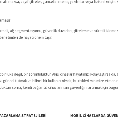
 alınmazsa, zayıf şifreler, güncellenmemiş yazılımlar veya fiziksel erişim z
lamalı?
tirmeli, ağ segmentasyonu, güvenlik duvarları, şifreleme ve sürekli izleme si
 denetimleri de hayati önem taşır.
ık bir lüks değil, bir zorunluluktur. Akıllı cihazlar hayatımızı kolaylaştırsa 
ı güncel tutmak ve bilinçli bir kullanıcı olmak, bu riskleri minimize etmenin
duktan sonra, kendi bağlantılı cihazlarınızın güvenliğini artırmak için bug
Ş PAZARLAMA STRATEJILERI
MOBIL CIHAZLARDA GÜVEN