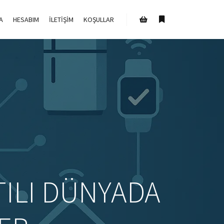
A
HESABIM
İLETIŞIM
KOŞULLAR
Daha fazla bilgi
Mağaza kenar çubuğu
TILI DÜNYADA