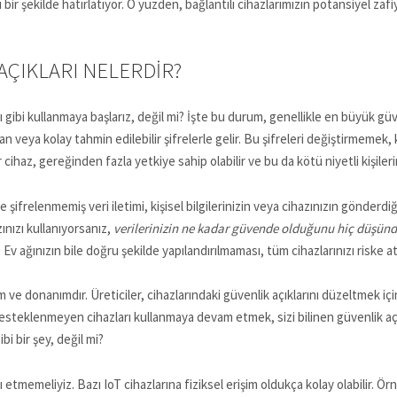
bir şekilde hatırlatıyor. O yüzden, bağlantılı cihazlarımızın potansiyel zafi
 AÇIKLARI NELERDIR?
 gibi kullanmaya başlarız, değil mi? İşte bu durum, genellikle en büyük güven
an veya kolay tahmin edilebilir şifrelerle gelir. Bu şifreleri değiştirmemek, 
ihaz, gereğinden fazla yetkiye sahip olabilir ve bu da kötü niyetli kişilerin i
kle şifrelenmemiş veri iletimi, kişisel bilgilerinizin veya cihazınızın gönderd
zınızı kullanıyorsanız,
verilerinizin ne kadar güvende olduğunu hiç düşü
 Ev ağınızın bile doğru şekilde yapılandırılmaması, tüm cihazlarınızı riske ata
ve donanımdır. Üreticiler, cihazlarındaki güvenlik açıklarını düzeltmek için
esteklenmeyen cihazları kullanmaya devam etmek, sizi bilinen güvenlik açık
i bir şey, değil mi?
ı etmemeliyiz. Bazı IoT cihazlarına fiziksel erişim oldukça kolay olabilir. Örn