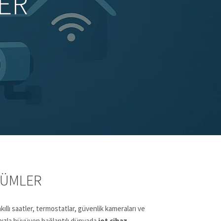
ER
ZÜMLER
kıllı saatler, termostatlar, güvenlik kameraları ve
 hızla büyüyen bağlantılı dünyada
iot cihaz