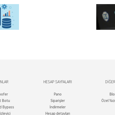
ANLAR
HESAP SAYFALARI
DIĞER
oofer
Pano
Blo
t Botu
Siparişler
Özel Yaz
d Bypass
İndirmeler
izleyici
Hesap detayları