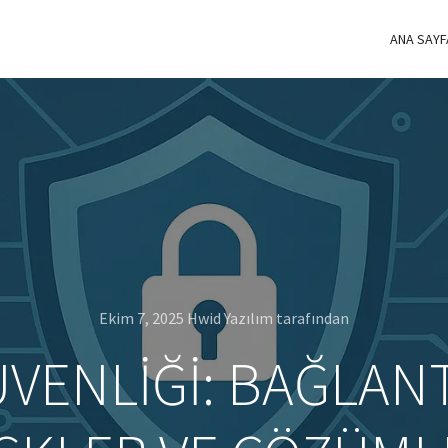
ANA SAYF
Ekim 7, 2025
Hwid Yazılım
tarafından
ÜVENLIĞI: BAĞLAN