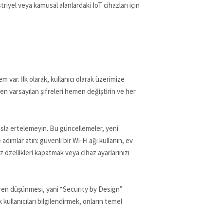
triyel veya kamusal alanlardaki IoT cihazları için
m var. İlk olarak, kullanıcı olarak üzerimize
en varsayılan şifreleri hemen değiştirin ve her
 asla ertelemeyin. Bu güncellemeler, yeni
 adımlar atın: güvenli bir Wi-Fi ağı kullanın, ev
 özellikleri kapatmak veya cihaz ayarlarınızı
ibaren düşünmesi, yani “Security by Design”
kullanıcıları bilgilendirmek, onların temel