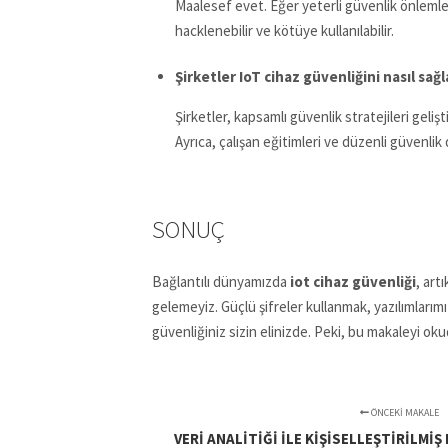
Maalesef evet. Eğer yeterli güvenlik önlemleri
hacklenebilir ve kötüye kullanılabilir.
Şirketler IoT cihaz güvenliğini nasıl sağ
Şirketler, kapsamlı güvenlik stratejileri geliş
Ayrıca, çalışan eğitimleri ve düzenli güvenlik
SONUÇ
Bağlantılı dünyamızda
iot cihaz güvenliği
, art
gelemeyiz. Güçlü şifreler kullanmak, yazılımlarımız
güvenliğiniz sizin elinizde. Peki, bu makaleyi oku
ÖNCEKI MAKALE
VERI ANALITIĞI ILE KIŞISELLEŞTIRILMI