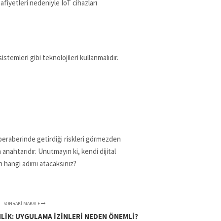
afiyetleri nedeniyle IoT cihazları
stemleri gibi teknolojileri kullanmalıdır.
da, beraberinde getirdiği riskleri görmezden
 anahtarıdır. Unutmayın ki, kendi dijital
ün hangi adımı atacaksınız?
SONRAKI MAKALE
LIK: UYGULAMA İZINLERI NEDEN ÖNEMLI?