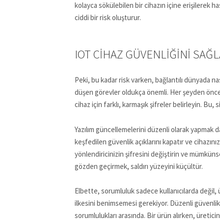
kolayca sökülebilen bir cihazın içine erişilerek ha
ciddi bir risk oluşturur.
IOT CIHAZ GÜVENLIĞINI SAĞ
Peki, bu kadar risk varken, bağlantılı dünyada nas
düşen görevler oldukça önemli. Her şeyden önc
cihaz için farklı, karmaşık şifreler belirleyin. Bu,
Yazılım güncellemelerini düzenli olarak yapmak da
keşfedilen güvenlik açıklarını kapatır ve cihazınızı
yönlendiricinizin şifresini değiştirin ve mümküns
gözden geçirmek, saldırı yüzeyini küçültür.
Elbette, sorumluluk sadece kullanıcılarda değil, 
ilkesini benimsemesi gerekiyor. Düzenli güvenlik 
sorumlulukları arasında. Bir ürün alırken, üretic