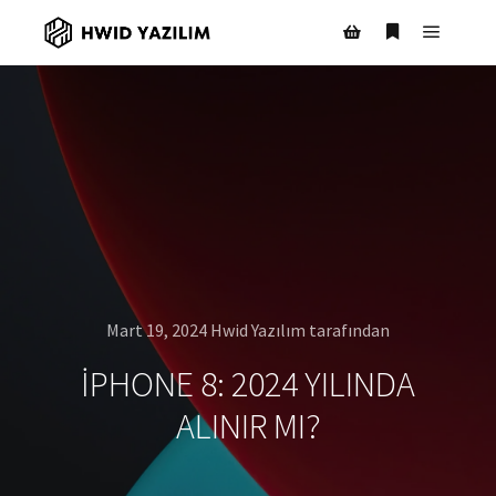
Ana m
Daha fazla bil
Mağaza kenar çubuğ
Mart 19, 2024
Hwid Yazılım
tarafından
IPHONE 8: 2024 YILINDA
ALINIR MI?