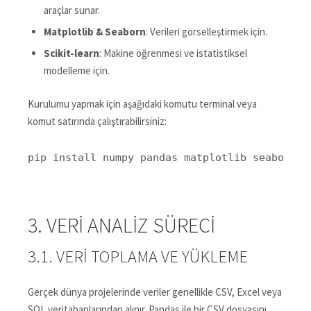
araçlar sunar.
Matplotlib & Seaborn
: Verileri görselleştirmek için.
Scikit-learn
: Makine öğrenmesi ve istatistiksel
modelleme için.
Kurulumu yapmak için aşağıdaki komutu terminal veya
komut satırında çalıştırabilirsiniz:
pip install numpy pandas matplotlib seaborn s
3. VERI ANALIZ SÜRECI
3.1. VERI TOPLAMA VE YÜKLEME
Gerçek dünya projelerinde veriler genellikle CSV, Excel veya
SQL veritabanlarından alınır. Pandas ile bir CSV dosyasını