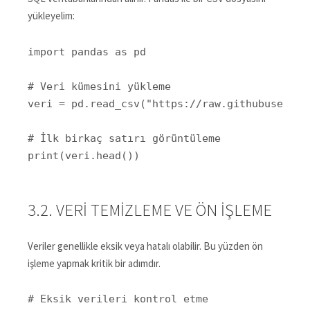
yükleyelim:
import pandas as pd

# Veri kümesini yükleme

veri = pd.read_csv("https://raw.githubusercon
# İlk birkaç satırı görüntüleme

print(veri.head())
3.2. VERI TEMIZLEME VE ÖN İŞLEME
Veriler genellikle eksik veya hatalı olabilir. Bu yüzden ön
işleme yapmak kritik bir adımdır.
# Eksik verileri kontrol etme
