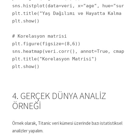
sns.histplot(data=veri, x="age", hue="survive
plt.title("Yaş Dağılımı ve Hayatta Kalma Oranı
plt.show()

# Korelasyon matrisi

plt.figure(figsize=(8,6))

sns.heatmap(veri.corr(), annot=True, cmap="coo
plt.title("Korelasyon Matrisi")

plt.show()
4. GERÇEK DÜNYA ANALIZ
ÖRNEĞI
Örnek olarak, Titanic veri kümesi üzerinde bazı istatistiksel
analizler yapalım.