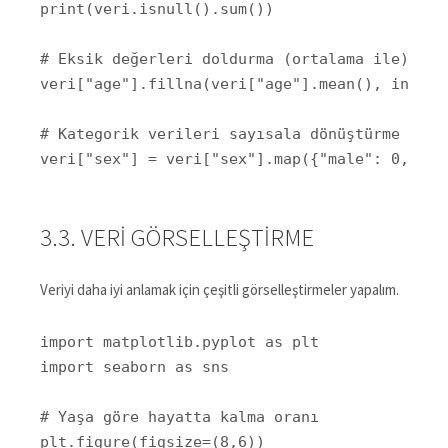
print(veri.isnull().sum())

# Eksik değerleri doldurma (ortalama ile)

veri["age"].fillna(veri["age"].mean(), inplace
# Kategorik verileri sayısala dönüştürme

veri["sex"] = veri["sex"].map({"male": 0, "fe
3.3. VERI GÖRSELLEŞTIRME
Veriyi daha iyi anlamak için çeşitli görselleştirmeler yapalım.
import matplotlib.pyplot as plt

import seaborn as sns

# Yaşa göre hayatta kalma oranı

plt.figure(figsize=(8,6))
