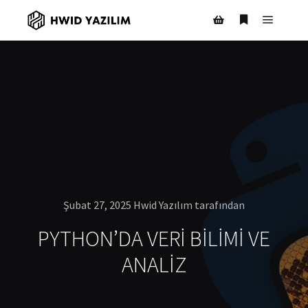
Ana m
Daha fazla bil
Mağaza kenar çubuğ
Şubat 27, 2025
Hwid Yazılım
tarafından
PYTHON’DA VERI BILIMI VE
ANALIZ