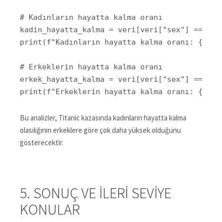
# Kadınların hayatta kalma oranı

kadin_hayatta_kalma = veri[veri["sex"] == 1]["
print(f"Kadınların hayatta kalma oranı: {kadin
# Erkeklerin hayatta kalma oranı

erkek_hayatta_kalma = veri[veri["sex"] == 0]["
print(f"Erkeklerin hayatta kalma oranı: {erke
Bu analizler, Titanic kazasında kadınların hayatta kalma
olasılığının erkeklere göre çok daha yüksek olduğunu
gösterecektir.
5. SONUÇ VE İLERI SEVIYE
KONULAR