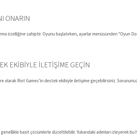
NI ONARIN
arma özelliğine sahiptir. Oyunu başlatırken, ayarlar menüsünden “Oyun Do
K EKIBIYLE İLETIŞIME GEÇIN
 olarak Riot Games’in destek ekibiyle iletişime geçebilirsiniz. Sorununuzu
k genellikle basit çözümlerle düzeltilebilir. Yukarıdaki adımları izleyerek 