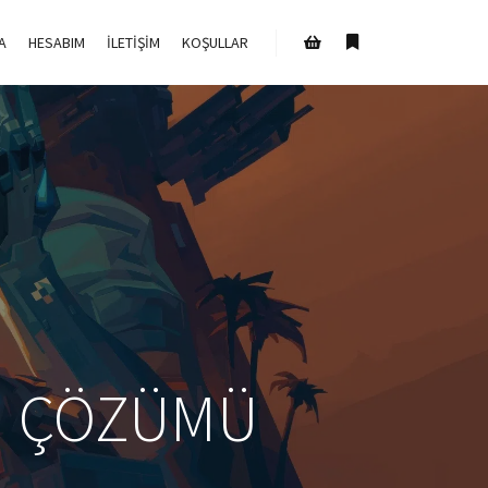
A
HESABIM
İLETIŞIM
KOŞULLAR
Daha fazla bilgi
Mağaza kenar çubuğu
I ÇÖZÜMÜ