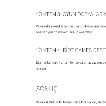
YÖNTEM 3: OYUN DOSYALARI
Valorant’ın kendi istemcisi, oyun dosyalarını on
bozuk oyun dosyalarını bulup onarabilir.
YÖNTEM 4: RIOT GAMES DESTE
Eğer yukarıdaki yöntemler işe yaramazsa, son çare
isteyin.
SONUÇ
Valorant VAN 9003 hatası can sıkıcı olabilir, anca