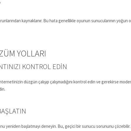
?
orunlarından kaynaklanır. Bu hata genellikle oyunun sunucularının yoğun 
ÖZÜM YOLLARI
NTINIZI KONTROL EDIN
 İnternetinizin düzgün çalışıp çalışmadığını kontrol edin ve gerekirse modem
din.
BAŞLATIN
unu yeniden başlatmayı deneyin. Bu, geçici bir sunucu sorununu çözebilir.