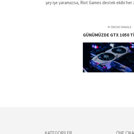
şey işe yaramazsa, Riot Games destek ekibi her
ÖNCEKI MAKALE
GÜNÜMÜZDE GTX 1050 TI 
KATEGORILER
ÖNE ÇIK