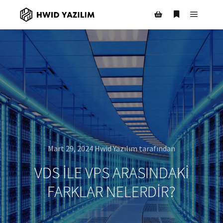
Ana m
Daha fazla bil
Mağaza kenar çubuğ
Mart 29, 2024
Hwid Yazılım
tarafından
VDS ILE VPS ARASINDAKI
FARKLAR NELERDIR?