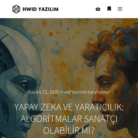
Ana m
Daha fazla bil
Mağaza kenar çubuğ
Kasım 11, 2025
Hwid Yazılım
tarafından
YAPAY ZEKA VE YARATICILIK:
ALGORITMALAR SANATÇI
OLABILIR MI?