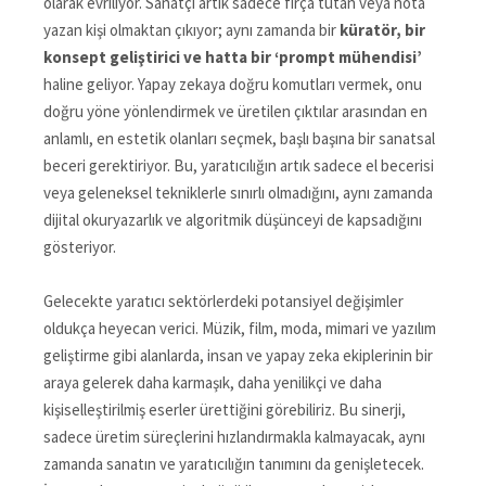
olarak evriliyor. Sanatçı artık sadece fırça tutan veya nota
yazan kişi olmaktan çıkıyor; aynı zamanda bir
küratör, bir
konsept geliştirici ve hatta bir ‘prompt mühendisi’
haline geliyor. Yapay zekaya doğru komutları vermek, onu
doğru yöne yönlendirmek ve üretilen çıktılar arasından en
anlamlı, en estetik olanları seçmek, başlı başına bir sanatsal
beceri gerektiriyor. Bu, yaratıcılığın artık sadece el becerisi
veya geleneksel tekniklerle sınırlı olmadığını, aynı zamanda
dijital okuryazarlık ve algoritmik düşünceyi de kapsadığını
gösteriyor.
Gelecekte yaratıcı sektörlerdeki potansiyel değişimler
oldukça heyecan verici. Müzik, film, moda, mimari ve yazılım
geliştirme gibi alanlarda, insan ve yapay zeka ekiplerinin bir
araya gelerek daha karmaşık, daha yenilikçi ve daha
kişiselleştirilmiş eserler ürettiğini görebiliriz. Bu sinerji,
sadece üretim süreçlerini hızlandırmakla kalmayacak, aynı
zamanda sanatın ve yaratıcılığın tanımını da genişletecek.