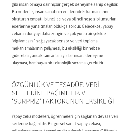
gibi insan olmaya dair hiçbir gerçek deneyime sahip değildir.
Bu nedenle, insan sanatının en derindeki katmanlarını
oluşturan empati, bilinçli acı veya bilinçli neşe gibi unsurları
eserlerine yansıtmaları oldukça zordur. Gelecekte, yapay
zekanın dünyayı daha zengin ve çok yönlü bir şekilde
“algılamasını” sağlayacak sensör ve veri toplama
mekanizmalarının gelişmesi, bu eksikliği bir nebze
giderebilir; ancak tam anlamıyla bir insani deneyime
ulaşması, bambaşka bir teknolojik sıçrama gerektirir.
ÖZGÜNLÜK VE TESADÜF: VERI
SETLERINE BAĞIMLILIK VE
‘SÜRPRIZ’ FAKTÖRÜNÜN EKSIKLIĞI
Yapay zeka modelleri, öğrenmeleri için sağlanan devasa veri
setlerine bağımlıdır. Bir görsel sanat yapay zekası,
milyarlarca mevcut resmi analiz ederek “yaratmayı” öğrenir.