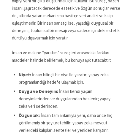
bilgiyi yeni bir çıktı oluşturmak için kullanır. Bu süreç, bazen
insanı şaşırtacak derecede estetik ve özgün sonuçlar verse
de, altında yatan mekanizma basitçe veri analizi ve kalıp
eşleştirmedir. Bir insan sanatçı ise, yaşadığı duygusal bir
deneyimi, toplumsal bir mesajı veya sadece içindeki estetik
dürtüyü dışavurmak için yaratır.
İnsan ve makine “yaratım” süreçleri arasındaki farkları
maddeler halinde belirlemek, bu konuya ışık tutacaktır:
Niyet:
İnsan bilinçli bir niyetle yaratır; yapay zeka
programlandığı hedefe ulaşmak için.
Duygu ve Deneyim:
İnsan kendi yaşam
deneyimlerinden ve duygularından beslenir; yapay
zeka veri setlerinden.
Özgünlük:
İnsan tam anlamıyla yeni, daha önce hiç
görülmemiş bir şey üretebilir; yapay zeka mevcut
verilerdeki kalıpları sentezler ve yeniden karıştırır.