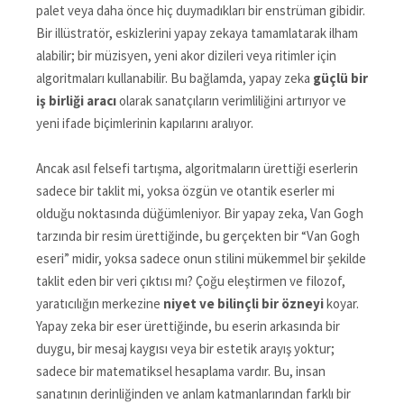
palet veya daha önce hiç duymadıkları bir enstrüman gibidir.
Bir illüstratör, eskizlerini yapay zekaya tamamlatarak ilham
alabilir; bir müzisyen, yeni akor dizileri veya ritimler için
algoritmaları kullanabilir. Bu bağlamda, yapay zeka
güçlü bir
iş birliği aracı
olarak sanatçıların verimliliğini artırıyor ve
yeni ifade biçimlerinin kapılarını aralıyor.
Ancak asıl felsefi tartışma, algoritmaların ürettiği eserlerin
sadece bir taklit mi, yoksa özgün ve otantik eserler mi
olduğu noktasında düğümleniyor. Bir yapay zeka, Van Gogh
tarzında bir resim ürettiğinde, bu gerçekten bir “Van Gogh
eseri” midir, yoksa sadece onun stilini mükemmel bir şekilde
taklit eden bir veri çıktısı mı? Çoğu eleştirmen ve filozof,
yaratıcılığın merkezine
niyet ve bilinçli bir özneyi
koyar.
Yapay zeka bir eser ürettiğinde, bu eserin arkasında bir
duygu, bir mesaj kaygısı veya bir estetik arayış yoktur;
sadece bir matematiksel hesaplama vardır. Bu, insan
sanatının derinliğinden ve anlam katmanlarından farklı bir