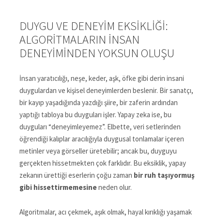
DUYGU VE DENEYIM EKSIKLIĞI:
ALGORITMALARIN İNSAN
DENEYIMINDEN YOKSUN OLUŞU
İnsan yaratıcılığı, neşe, keder, aşk, öfke gibi derin insani
duygulardan ve kişisel deneyimlerden beslenir. Bir sanatçı,
bir kayıp yaşadığında yazdığı şiire, bir zaferin ardından
yaptığı tabloya bu duyguları işler. Yapay zeka ise, bu
duyguları “deneyimleyemez”. Elbette, veri setlerinden
öğrendiği kalıplar aracılığıyla duygusal tonlamalar içeren
metinler veya görseller üretebilir; ancak bu, duyguyu
gerçekten hissetmekten çok farklıdır. Bu eksiklik, yapay
zekanın ürettiği eserlerin çoğu zaman
bir ruh taşıyormuş
gibi hissettirmemesine
neden olur.
Algoritmalar, acı çekmek, aşık olmak, hayal kırıklığı yaşamak