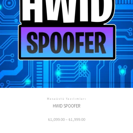
Masaüstü Yazılımları
HWID SPOOFER
Fiyat
₺
1,099.00
–
₺
1,999.00
aralığı:
₺1,099.00