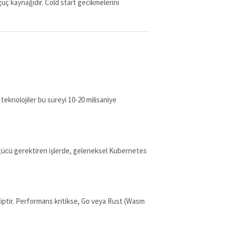
güç kaynağıdır. Cold start gecikmelerini
teknolojiler bu süreyi 10-20 milisaniye
PU gücü gerektiren işlerde, geleneksel Kubernetes
ahiptir. Performans kritikse, Go veya Rust (Wasm