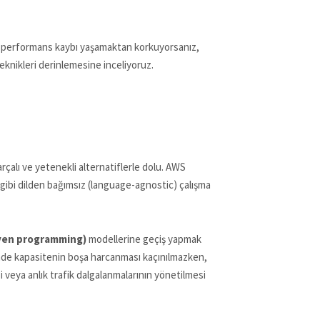
en performans kaybı yaşamaktan korkuyorsanız,
knikleri derinlemesine inceliyoruz.
çalı ve yetenekli alternatiflerle dolu. AWS
gibi dilden bağımsız (language-agnostic) çalışma
iven programming)
modellerine geçiş yapmak
inde kapasitenin boşa harcanması kaçınılmazken,
 veya anlık trafik dalgalanmalarının yönetilmesi