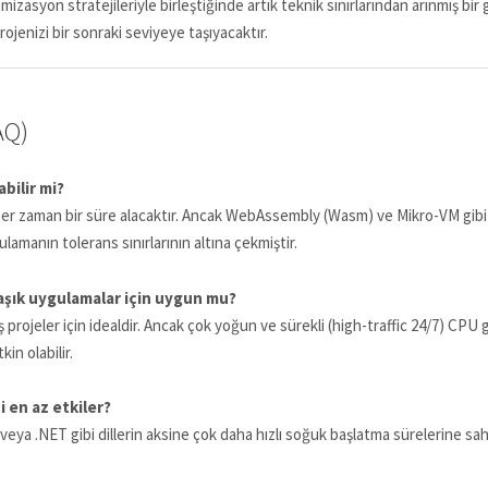
asyon stratejileriyle birleştiğinde artık teknik sınırlarından arınmış bir 
enizi bir sonraki seviyeye taşıyacaktır.
AQ)
bilir mi?
ı her zaman bir süre alacaktır. Ancak WebAssembly (Wasm) ve Mikro-VM gibi 
lamanın tolerans sınırlarının altına çekmiştir.
aşık uygulamalar için uygun mu?
ş projeler için idealdir. Ancak çok yoğun ve sürekli (high-traffic 24/7) C
in olabilir.
i en az etkiler?
a veya .NET gibi dillerin aksine çok daha hızlı soğuk başlatma sürelerine s