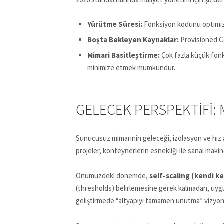
Yürütme Süresi:
Fonksiyon kodunu optimize
Boşta Bekleyen Kaynaklar:
Provisioned Co
Mimari Basitleştirme:
Çok fazla küçük fonksi
minimize etmek mümkündür.
GELECEK PERSPEKTIFI:
Sunucusuz mimarinin geleceği, izolasyon ve hı
projeler, konteynerlerin esnekliği ile sanal makin
Önümüzdeki dönemde,
self-scaling (kendi k
(thresholds) belirlemesine gerek kalmadan, uygul
geliştirmede “altyapıyı tamamen unutma” vizyon