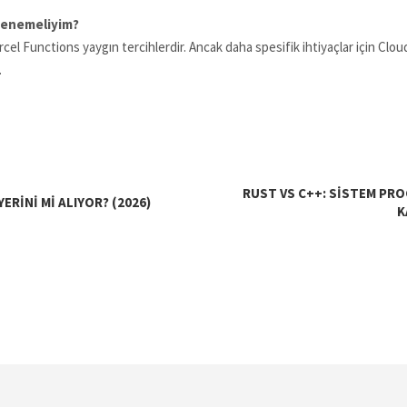
 denemeliyim?
el Functions yaygın tercihlerdir. Ancak daha spesifik ihtiyaçlar için C
.
RUST VS C++: SISTEM PR
RINI MI ALIYOR? (2026)
K