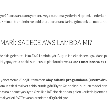
şıyor?” sorusunu soruyorsanız veya bulut maliyetlerinizi optimize ederk
z mimari trendlerini ve cold start sorununu tarihe gömecek en modern te
MARI: SADECE AWS LAMBDA MI?
ğinde akla gelen tek isim AWS Lambda’ydı. Bugün ise ekosistem, çok daha par
ibi yapay zeka odaklı sunucusuz platformlar ve
Azure Functions vNext
u yönetmemek” değil, tamamen
olay tabanlı programlama (event-dr
 somut etkisi maliyet tablolarında görülüyor. Geleneksel sunucu modeller
ına ödeme yapılıyor. Özellikle IoT cihazlarından gelen verilerin işlenmesi
aliyetleri %70’e varan oranlarda düşürebiliyor.