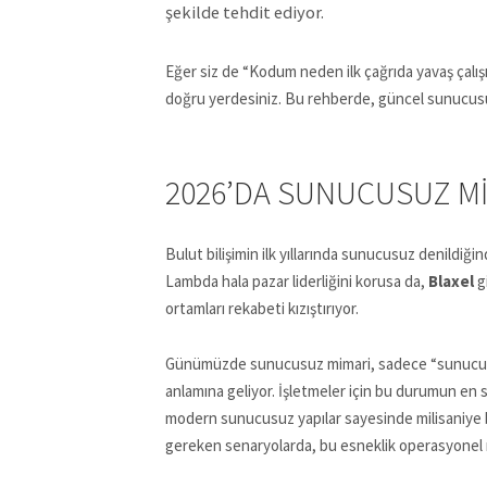
şekilde tehdit ediyor.
Eğer siz de “Kodum neden ilk çağrıda yavaş çalı
doğru yerdesiniz. Bu rehberde, güncel sunucusu
2026’DA SUNUCUSUZ MI
Bulut bilişimin ilk yıllarında sunucusuz denildi
Lambda hala pazar liderliğini korusa da,
Blaxel
g
ortamları rekabeti kızıştırıyor.
Günümüzde sunucusuz mimari, sadece “sunuc
anlamına geliyor. İşletmeler için bu durumun en
modern sunucusuz yapılar sayesinde milisaniye baş
gereken senaryolarda, bu esneklik operasyonel m