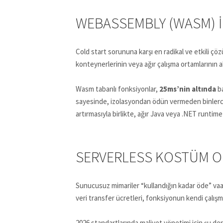
WEBASSEMBLY (WASM) I
Cold start sorununa karşı en radikal ve etkili ç
konteynerlerinin veya ağır çalışma ortamlarının 
Wasm tabanlı fonksiyonlar,
25ms’nin altında
ba
sayesinde, izolasyondan ödün vermeden binlerce k
artırmasıyla birlikte, ağır Java veya .NET runtim
SERVERLESS KOSTÜM OP
Sunucusuz mimariler “kullandığın kadar öde” vaadi
veri transfer ücretleri, fonksiyonun kendi çalışm
2026 standartlarında maliyet yönetimi için şu de