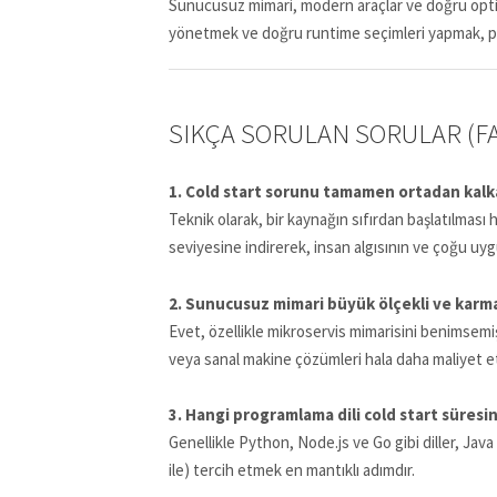
Sunucusuz mimari, modern araçlar ve doğru optimiz
yönetmek ve doğru runtime seçimleri yapmak, proj
SIKÇA SORULAN SORULAR (F
1. Cold start sorunu tamamen ortadan kalka
Teknik olarak, bir kaynağın sıfırdan başlatılmas
seviyesine indirerek, insan algısının ve çoğu uygu
2. Sunucusuz mimari büyük ölçekli ve karm
Evet, özellikle mikroservis mimarisini benimsemi
veya sanal makine çözümleri hala daha maliyet etk
3. Hangi programlama dili cold start süresin
Genellikle Python, Node.js ve Go gibi diller, Jav
ile) tercih etmek en mantıklı adımdır.