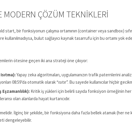
E MODERN ÇÖZÜM TEKNIKLERI
d start, bir fonksiyonun çalışma ortamının (container veya sandbox) sıfır
re kullanılmadıysa, bulut sağlayıcı kaynak tasarrufu için bu ortamı yok ede
mlerin ötesine geçen iki ana strateji öne çıkıyor:
Isıtma):
Yapay zeka algoritmaları, uygulamanızın trafik paternlerini anali
yonları 08:59’da otomatik olarak “ısıtır”. Bu sayede kullanıcılar hiçbir gec
 Eşzamanlılık):
Kritik iş yükleri için belirli sayıda fonksiyon örneğinin he
leransı olan alanlarda hayat kurtarıcıdır.
idir. İlginç bir şekilde, bir fonksiyona daha fazla bellek atamak (her ne k
eti dengeleyebilir.