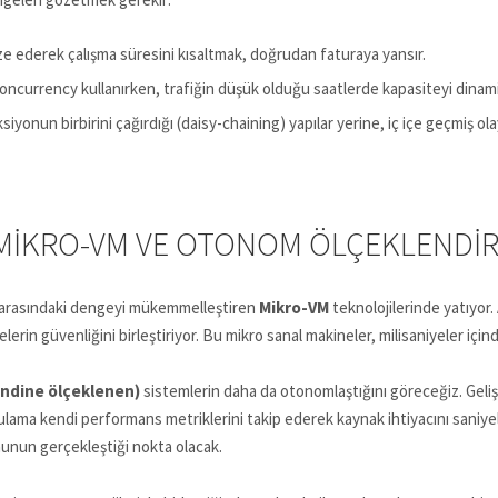
 ederek çalışma süresini kısaltmak, doğrudan faturaya yansır.
ncurrency kullanırken, trafiğin düşük olduğu saatlerde kapasiteyi dinami
yonun birbirini çağırdığı (daisy-chaining) yapılar yerine, iç içe geçmiş olay
 MIKRO-VM VE OTONOM ÖLÇEKLENDI
z arasındaki dengeyi mükemmelleştiren
Mikro-VM
teknolojilerinde yatıyor.
elerin güvenliğini birleştiriyor. Bu mikro sanal makineler, milisaniyeler için
endine ölçeklenen)
sistemlerin daha da otonomlaştığını göreceğiz. Gelişt
ama kendi performans metriklerini takip ederek kaynak ihtiyacını saniyel
unun gerçekleştiği nokta olacak.