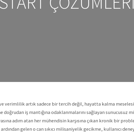
START ÇÖZÜMLER
verimlilik artık sadece bir tercih değil, hayatta kalma meselesi h
ne doğrudan iş mantığına odaklanmalarını sağlayan sunucusuz 
sına adım atan her mühendisin karşısına çıkan kronik bir proble
dından gelen o can sıkıcı milisaniyelik gecikme, kullanıcı deney