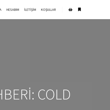
A
HESABIM
İLETIŞIM
KOŞULLAR
Daha fazla bilgi
Mağaza kenar çubuğu
BERI: COLD