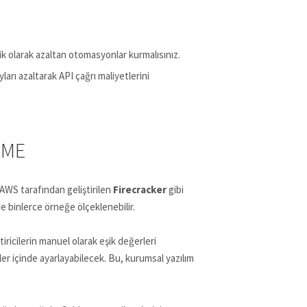
k olarak azaltan otomasyonlar kurmalısınız.
ları azaltarak API çağrı maliyetlerini
RME
 AWS tarafından geliştirilen
Firecracker
gibi
de binlerce örneğe ölçeklenebilir.
iricilerin manuel olarak eşik değerleri
er içinde ayarlayabilecek. Bu, kurumsal yazılım