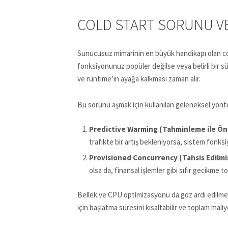
COLD START SORUNU V
Sunucusuz mimarinin en büyük handikapı olan col
fonksiyonunuz popüler değilse veya belirli bir sü
ve runtime’ın ayağa kalkması zaman alır.
Bu sorunu aşmak için kullanılan geleneksel yönte
Predictive Warming (Tahminleme ile Ön 
trafikte bir artış bekleniyorsa, sistem fonksi
Provisioned Concurrency (Tahsis Edilmiş
olsa da, finansal işlemler gibi sıfır gecikme to
Bellek ve CPU optimizasyonu da göz ardı edilmemel
için başlatma süresini kısaltabilir ve toplam maliy