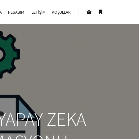
A
HESABIM
İLETIŞIM
KOŞULLAR
Daha fazla bilgi
Mağaza kenar çubuğu
YAPAY ZEKA