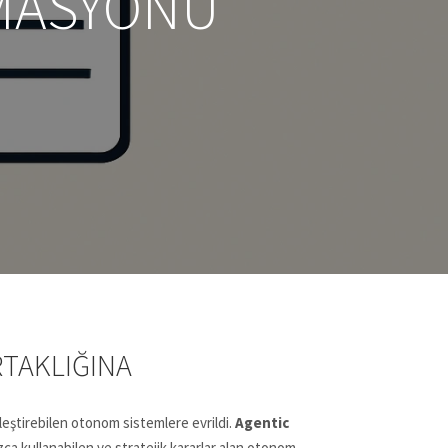
OMASYONU
RTAKLIĞINA
kleştirebilen otonom sistemlere evrildi.
Agentic
ızca kullanabilen ve stratejik kararlar alan otonom