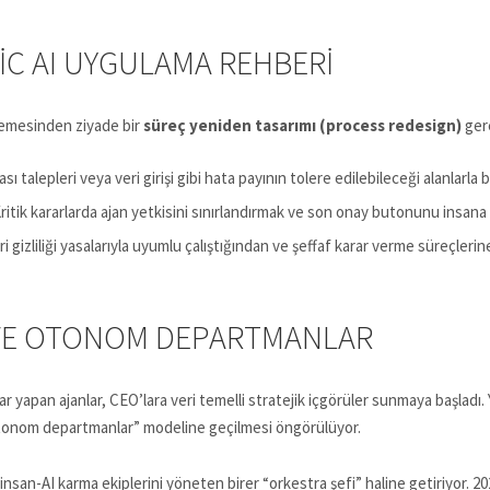
IC AI UYGULAMA REHBERI
lemesinden ziyade bir
süreç yeniden tasarımı (process redesign)
gere
ı talepleri veya veri girişi gibi hata payının tolere edilebileceği alanlarla b
ritik kararlarda ajan yetkisini sınırlandırmak ve son onay butonunu insana 
ri gizliliği yasalarıyla uyumlu çalıştığından ve şeffaf karar verme süreçler
I VE OTONOM DEPARTMANLAR
nlar yapan ajanlar, CEO’lara veri temelli stratejik içgörüler sunmaya başladı
otonom departmanlar” modeline geçilmesi öngörülüyor.
nsan-AI karma ekiplerini yöneten birer “orkestra şefi” haline getiriyor. 202