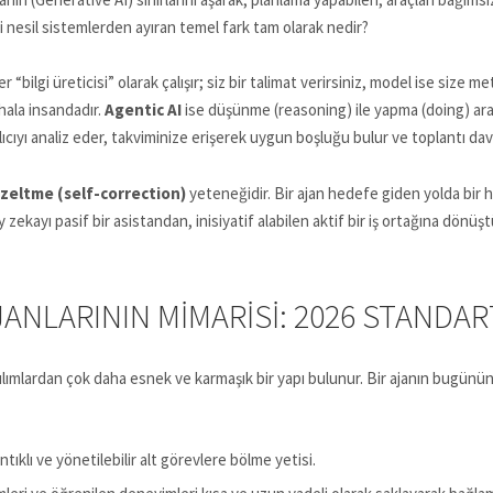
i nesil sistemlerden ayıran temel fark tam olarak nedir?
“bilgi üreticisi” olarak çalışır; siz bir talimat verirsiniz, model ise size 
ala insandadır.
Agentic AI
ise düşünme (reasoning) ile yapma (doing) aras
ıyı analiz eder, takviminize erişerek uygun boşluğu bulur ve toplantı davet
zeltme (self-correction)
yeteneğidir. Bir ajan hedefe giden yolda bir h
zekayı pasif bir asistandan, inisiyatif alabilen aktif bir iş ortağına dönüşt
ANLARININ MIMARISI: 2026 STANDAR
zılımlardan çok daha esnek ve karmaşık bir yapı bulunur. Bir ajanın bugünün 
ıklı ve yönetilebilir alt görevlere bölme yetisi.