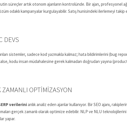
rutin süreçler artık otonom ajanların kontrolünde. Bir ajan, profesyonel ağl
ş, çözüm odaklı kampanyalar kurgulayabilir. Satış hunisindeki ilerlemeyi tak
C DEVS
ılan sistemler, sadece kod yazmakla kalmaz; hata bildirimlerini (bug report
ormalse, kodu insan müdahalesine gerek kalmadan doğrudan yayına (producti
EK ZAMANLI OPTIMIZASYON
SERP verilerini
anlık analiz eden ajanlar kullanıyor. Bir SEO ajanı, rakipleri
maları gerçek zamanlı olarak optimize edebilir. NLP ve NLU teknolojilerini 
ar yapar.