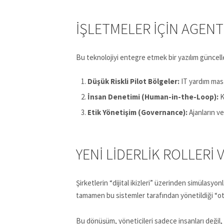
İŞLETMELER İÇIN AGENT
Bu teknolojiyi entegre etmek bir yazılım güncel
Düşük Riskli Pilot Bölgeler:
IT yardım masas
İnsan Denetimi (Human-in-the-Loop):
K
Etik Yönetişim (Governance):
Ajanların ve
YENI LIDERLIK ROLLER
Şirketlerin “dijital ikizleri” üzerinden simülasyo
tamamen bu sistemler tarafından yönetildiği “
Bu dönüşüm, yöneticileri sadece insanları değil, i