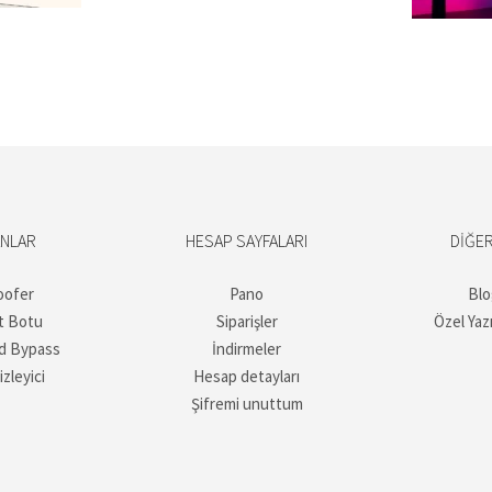
ANLAR
HESAP SAYFALARI
DIĞER
oofer
Pano
Blo
t Botu
Siparişler
Özel Yaz
d Bypass
İndirmeler
izleyici
Hesap detayları
Şifremi unuttum