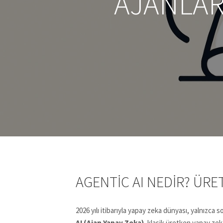
AJANLAR
AGENTIC AI NEDIR? ÜR
2026 yılı itibarıyla yapay zeka dünyası, yalnızca
AI (Ajan Yapay Zeka)
, klasik üretken yapay zek