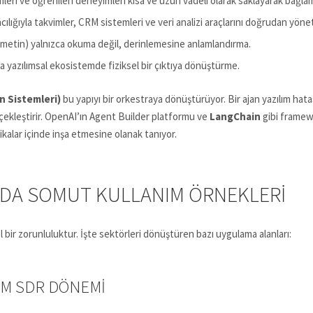
leri ve öğrenilen deneyimleri kısa ve uzun vadeli olarak saklayarak bağla
acılığıyla takvimler, CRM sistemleri ve veri analizi araçlarını doğrudan yöne
 metin) yalnızca okuma değil, derinlemesine anlamlandırma.
eya yazılımsal ekosistemde fiziksel bir çıktıya dönüştürme.
n Sistemleri)
bu yapıyı bir orkestraya dönüştürüyor. Bir ajan yazılım hat
çekleştirir. OpenAI’ın Agent Builder platformu ve
LangChain
gibi framew
kikalar içinde inşa etmesine olanak tanıyor.
NDA SOMUT KULLANIM ÖRNEKLERI
l bir zorunluluktur. İşte sektörleri dönüştüren bazı uygulama alanları:
OM SDR DÖNEMI