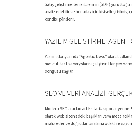
Satış geliştirme temsilcilerinin (SDR) yürüttüğü 
analiz edebilir ve her aday için kişiselleştirilmi
kendisi gönderir.
YAZILIM GELIŞTIRME: AGENTI
Yazılım dünyasında “Agentic Devs” olarak adlandır
mevcut test senaryolarını çalıştırır. Her şey n
döngüsü sağlar.
SEO VE VERI ANALIZI: GERÇ
Modern SEO araçları artık statik raporlar yerine
olarak web sitenizdeki başlıkları veya meta açıkla
analiz eder ve doğrudan sıralama odaklı revizyonl