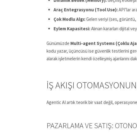
Dinamik Bellek (Memory):
Geçmiş etkileşim
Araç Entegrasyonu (Tool Use):
API’lar ar
Çok Modlu Algı:
Gelen veriyi (ses, görüntü,
Eylem Kapasitesi:
Alınan kararları dijital v
Günümüzde
Multi-agent Systems (Çoklu Aja
kodu yazar, üçüncüsü ise güvenlik testlerini ger
alarak işletmelerin kendi özelleşmiş ajanlarını da
İŞ AKIŞI OTOMASYONU
Agentic AI artık teorik bir vaat değil, operasyone
PAZARLAMA VE SATIŞ: OTON