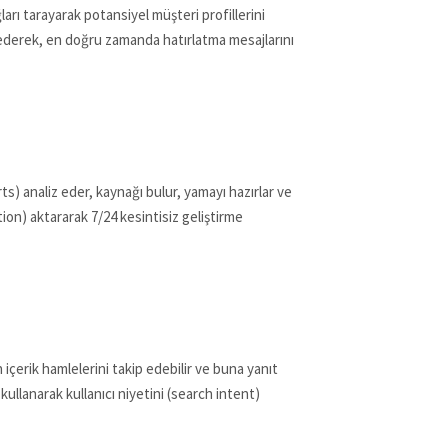
arı tarayarak potansiyel müşteri profillerini
ip ederek, en doğru zamanda hatırlatma mesajlarını
s) analiz eder, kaynağı bulur, yamayı hazırlar ve
on) aktararak 7/24 kesintisiz geliştirme
n içerik hamlelerini takip edebilir ve buna yanıt
kullanarak kullanıcı niyetini (search intent)