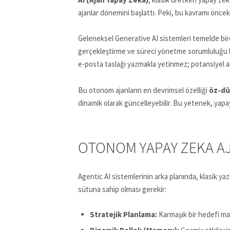
ajanlar dönemini başlattı. Peki, bu kavramı öncek
Geleneksel Generative AI sistemleri temelde birer 
gerçekleştirme ve süreci yönetme sorumluluğu h
e-posta taslağı yazmakla yetinmez; potansiyel alıc
Bu otonom ajanların en devrimsel özelliği
öz-dü
dinamik olarak güncelleyebilir. Bu yetenek, yapay 
OTONOM YAPAY ZEKA AJ
Agentic AI sistemlerinin arka planında, klasik ya
sütuna sahip olması gerekir:
Stratejik Planlama:
Karmaşık bir hedefi mant