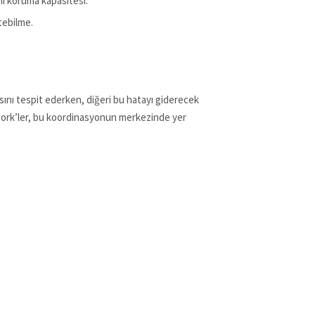
mı koruma kapasitesi.
tebilme.
asını tespit ederken, diğeri bu hatayı giderecek
ork’ler, bu koordinasyonun merkezinde yer