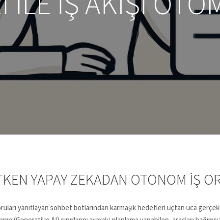
I ILE İŞ AKIŞI OT
ETKEN YAPAY ZEKADAN OTONOM İŞ O
 soruları yanıtlayan sohbet botlarından karmaşık hedefleri uçtan uca gerçe
anın (Generative AI) sınırlarını aşarak; planlama yapabilen, araçları bağıms