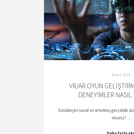
Ekim 2, 2025
VR/AR OYUN GELIŞTIRM
DENEYIMLER NASIL 
Sürükleyici sanal ve artırılmış gerçeklik 
mısınız?…
Daha fazla ok