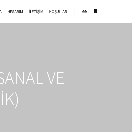
A
HESABIM
İLETIŞIM
KOŞULLAR
Daha fazla bilgi
Mağaza kenar çubuğu
(SANAL VE
IK)