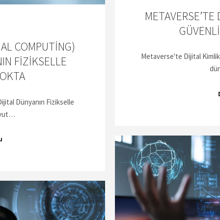
METAVERSE’TE D
GÜVENLI
TIAL COMPUTING)
Metaverse'te Dijital Kimli
IN FIZIKSELLE
dün
NOKTA
ijital Dünyanın Fizikselle
oyut…
u