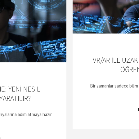
VR/AR ILE UZAK
ÖĞRE
Bir zamanlar sadece bilim
E: YENI NESIL
YARATILIR?
dünyalarına adım atmaya hazır
u