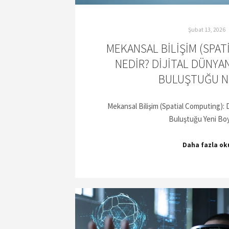
Şubat 13, 2026
MEKANSAL BILIŞIM (SPA
NEDIR? DIJITAL DÜNYAN
BULUŞTUĞU 
Mekansal Bilişim (Spatial Computing): D
Buluştuğu Yeni B
Daha fazla ok