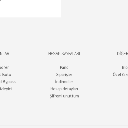
ANLAR
HESAP SAYFALARI
DIĞER
oofer
Pano
Blo
t Botu
Siparişler
Özel Yaz
d Bypass
İndirmeler
izleyici
Hesap detayları
Şifremi unuttum