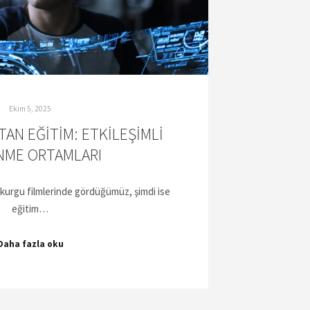
Ekim 5, 2025
TAN EĞITIM: ETKILEŞIMLI
NME ORTAMLARI
 kurgu filmlerinde gördüğümüz, şimdi ise
eğitim…
Daha fazla oku