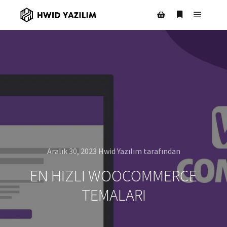
Ana m
Daha fazla bil
Mağaza kenar çubuğ
Aralık 30, 2023
Hwid Yazılım
tarafından
EN HIZLI WOOCOMMERCE
TEMALARI