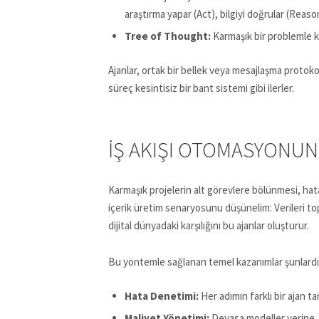
araştırma yapar (Act), bilgiyi doğrular (Reaso
Tree of Thought:
Karmaşık bir problemle ka
Ajanlar, ortak bir bellek veya mesajlaşma protok
süreç kesintisiz bir bant sistemi gibi ilerler.
İŞ AKIŞI OTOMASYONU
Karmaşık projelerin alt görevlere bölünmesi, hata
içerik üretim senaryosunu düşünelim: Verileri top
dijital dünyadaki karşılığını bu ajanlar oluşturur.
Bu yöntemle sağlanan temel kazanımlar şunlardı
Hata Denetimi:
Her adımın farklı bir ajan t
Maliyet Yönetimi:
Devasa modeller yerine, s