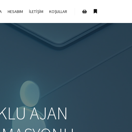
A
HESABIM
İLETIŞIM
KOŞULLAR
Daha fazla bilgi
Mağaza kenar çubuğu
KLU AJAN