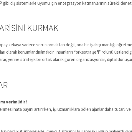
 gibi dış sistemlerle uyumu için entegrasyon katmanlarının sürekli denet
MARISINI KURMAK
ay zekaya sadece soru sormaktan değil, ona bir iş akışı mantığı öğretmek
 olarak konumlandırılmalıdır. İnsanların “orkestra şefi” rolünü üstlendi
 araç yerine stratejik bir ortak olarak gören organizasyonlar, dijital dönüş
AR
mı verimlidir?
mesi hata payını artırırken, işi uzmanlıklara bölen ajanlar daha tutarlı ve 
 kaynaklı kütüphanelerle, mevcut altyapıyı kullanarak uygun maliyetli ya