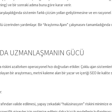
ning) ve bir sonraki adıma buna göre karar verir.
rşılaşıldığında sistemin farklı çözüm yolları geliştirmesine ve en rasyonel
olü üzerinden yardımlaşır. Bir “Araştırma Ajanı” çalışmasını tamamladığında
NDA UZMANLAŞMANIN GÜCÜ
 riskini azaltırken operasyonel hızı doğrudan etkiler. Çoklu ajan sistemleri
layan bir araştırmacı, metni kaleme alan bir yazar ve içeriği SEO ile kalit
r:
arafından valide edilmesi, yapay zekadaki “halüsinasyon” riskini minimize e
pesifik görevler için optimize edilmiş daha küçük modellerin kullanılması i