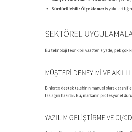
Sürdürülebilir Ölçekleme:
İş yükü arttığın
SEKTÖREL UYGULAMALA
Bu teknoloji teorik bir vaatten ziyade, pek çok k
MÜŞTERI DENEYIMI VE AKILL
Binlerce destek talebinin manuel olarak tasnif edil
taslağını hazırlar. Bu, markanın profesyonel duruş
YAZILIM GELIŞTIRME VE CI/C