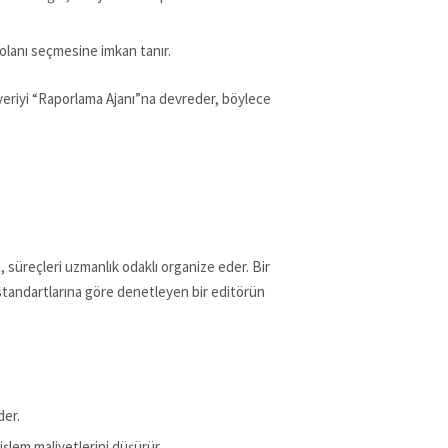
 olanı seçmesine imkan tanır.
 veriyi “Raporlama Ajanı”na devreder, böylece
, süreçleri uzmanlık odaklı organize eder. Bir
e standartlarına göre denetleyen bir editörün
der.
şlem maliyetlerini düşürür.