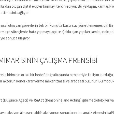
anlardan oluşan dijital ekipler kurmayı tercih ediyor. Bu yaklaşım, karmaşı
etilmesini sağlıyor.
rusal olmayan görevlerin tek bir komutla kusursuz yönetilememesidir. Bir 
rmaşık süreçlerde hata yapmaya açıktır. Çoklu ajan yapıları tam bu noktada 
iyle sonuca ulaşıyor.
MIMARISININ ÇALIŞMA PRENSIBI
a biriminin ortak bir hedef doğrultusunda birbirleriyle iletişim kurduğu g
r bir aktörün kendi karar verme mekanizması ve araç seti bulunur. Bu modüler
ht
(Düşünce Ağacı) ve
ReAct
(Reasoning and Acting) gibi metodolojiler ya
ıp aksiyon almasını, aldığı aksiyonun sonuçlarını ise analiz etmesini sağl