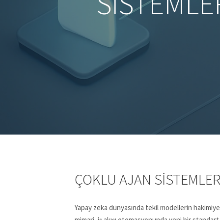
SISTEMLER
ÇOKLU AJAN SISTEMLERI
Yapay zeka dünyasında tekil modellerin hakimiyeti y
mimari, iş akışı otomasyonunda yeni bir standart