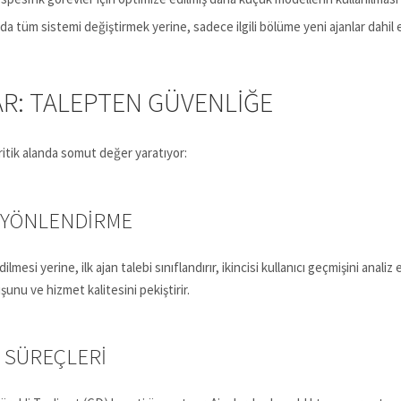
da tüm sistemi değiştirmek yerine, sadece ilgili bölüme yeni ajanlar dahil ed
R: TALEPTEN GÜVENLIĞE
ritik alanda somut değer yaratıyor:
I YÖNLENDIRME
mesi yerine, ilk ajan talebi sınıflandırır, ikincisi kullanıcı geçmişini anali
unu ve hizmet kalitesini pekiştirir.
D SÜREÇLERI