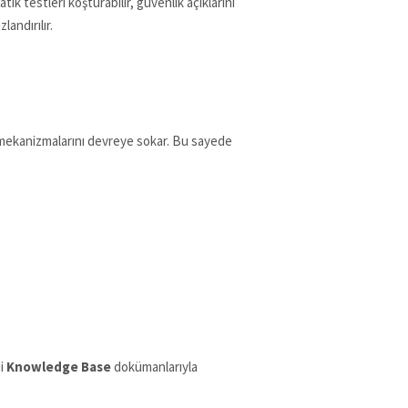
k testleri koşturabilir, güvenlik açıklarını
andırılır.
ma mekanizmalarını devreye sokar. Bu sayede
di
Knowledge Base
dokümanlarıyla