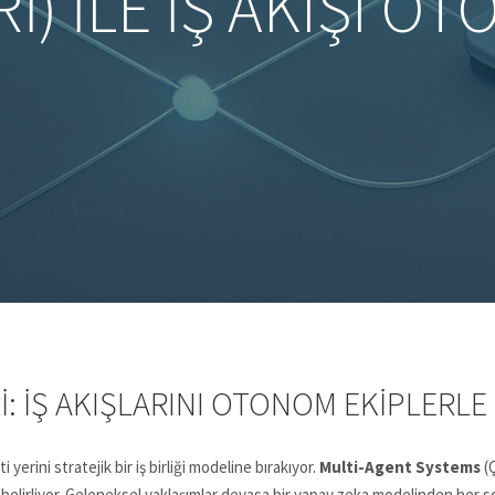
I) İLE İŞ AKIŞI 
: İŞ AKIŞLARINI OTONOM EKIPLERL
erini stratejik bir iş birliği modeline bırakıyor.
Multi-Agent Systems
(Ç
 belirliyor. Geleneksel yaklaşımlar devasa bir yapay zeka modelinden her 