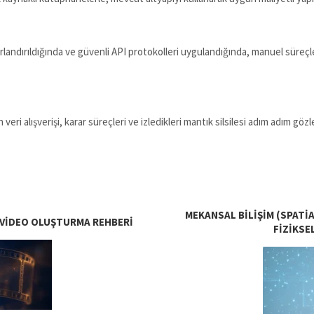
sınırlandırıldığında ve güvenli API protokolleri uygulandığında, manuel sü
eri alışverişi, karar süreçleri ve izledikleri mantık silsilesi adım adım g
MEKANSAL BILIŞIM (SPATI
I VIDEO OLUŞTURMA REHBERI
FIZIKSE