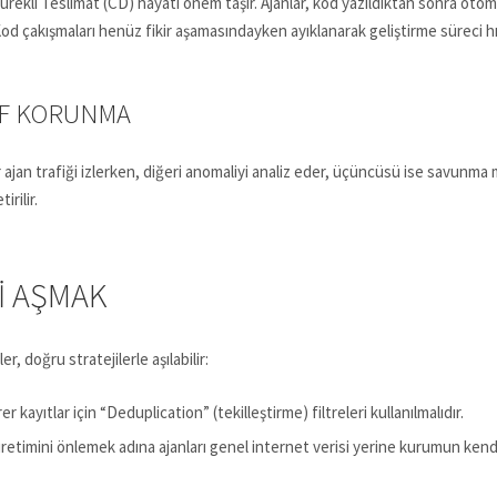
ekli Teslimat (CD) hayati önem taşır. Ajanlar, kod yazıldıktan sonra otomati
d çakışmaları henüz fikir aşamasındayken ayıklanarak geliştirme süreci hızl
IF KORUNMA
ir ajan trafiği izlerken, diğeri anomaliyi analiz eder, üçüncüsü ise savun
rilir.
I AŞMAK
r, doğru stratejilerle aşılabilir:
 kayıtlar için “Deduplication” (tekilleştirme) filtreleri kullanılmalıdır.
 üretimini önlemek adına ajanları genel internet verisi yerine kurumun ken