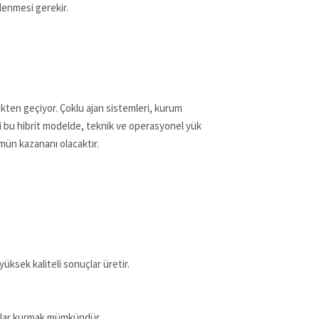
lenmesi gerekir.
ten geçiyor. Çoklu ajan sistemleri, kurum
ği bu hibrit modelde, teknik ve operasyonel yük
ümün kazananı olacaktır.
yüksek kaliteli sonuçlar üretir.
pılar kurmak mümkündür.