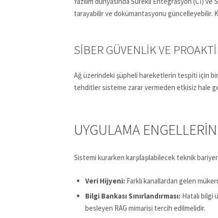
Yazılım dünyasında Sürekli Entegrasyon (CI) ve Sür
tarayabilir ve dokümantasyonu güncelleyebilir. Ko
SIBER GÜVENLIK VE PROAKT
Ağ üzerindeki şüpheli hareketlerin tespiti için b
tehditler sisteme zarar vermeden etkisiz hale geti
UYGULAMA ENGELLERIN
Sistemi kurarken karşılaşılabilecek teknik bariyerle
Veri Hijyeni:
Farklı kanallardan gelen mükerrer
Bilgi Bankası Sınırlandırması:
Hatalı bilgi
besleyen RAG mimarisi tercih edilmelidir.