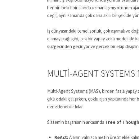
her biri belirli bir alanda uzmanlaşmış otonom aj
değil, aynı zamanda çok daha akıllı bir şekilde yön
İş dünyasındaki temel zorluk, çok aşamalı ve doğ
olamayacağı gibi, tek bir yapay zeka modeli de ka
süzgecinden geçiriyor ve gerçek bir ekip disiplin
MULTI-AGENT SYSTEMS 
Multi-Agent Systems (MAS), birden fazla yapay zek
çıktı odaklı çalışırken, çoklu ajan yapılarında he
denetlenebilir kılar.
Sistemin başarısının arkasında
Tree of Thoug
ReAct:
Ajanın yalnızca metin üretmekle kalmay