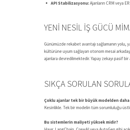
API Stabilizasyonu:
Ajanların CRM veya ERP
YENI NESIL İŞ GÜCÜ MI
Günümüzde rekabet avantajı sağlamanın yolu, yap
kültürüne uyum sağlayan otonom mesai arkadaşları
ajanlara devredilmektedir. Yapay zekayı pasif bir
SIKÇA SORULAN SORUL
Çoklu ajanlar tek bir büyük modelden daha 
Kesinlikle. Tek bir modelin tüm sorumluluğu üstlen
Bu sistemlerin maliyeti yüksek midir?
Hayır. LangChain, CrewAI veya AutoGen gibi açık