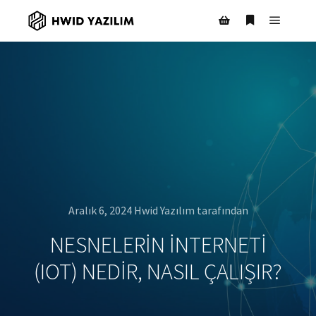
Ana m
Daha fazla bil
Mağaza kenar çubuğ
Aralık 6, 2024
Hwid Yazılım
tarafından
NESNELERIN İNTERNETI
(IOT) NEDIR, NASIL ÇALIŞIR?