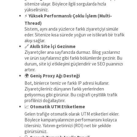
sitenize ulaşır. Böylece ilgili sorgularda hızla
yükselirsiniz.
⚡
Yüksek Performanslı Çoklu İşlem (Multi-
Thread)
Sistem, aynı anda yüzlerce farklı ziyaretçiyi simüle
eder. Sitenize kısa sürede yoğun ve istikrarlı bir trafik
akışı sağlar.
🔗
Akıllı Site İçi Gezinme
Ziyaretçiler ana sayfanızda durmaz. Blog yazılarınız
ve ürün sayfalarınız gibi farklı bölümlerde gezinir. Bu
durum, site içi etkileşimi güçlendirir ve SEO puanınızı
artırır.
🌍
Geniş Proxy Ağı Desteği
Bot, binlerce temiz ve farklı IP adresi kullanır.
Ziyaretçileriniz dünyanın farklı yerlerinden
geliyormuş gibi görünür. Bu coğrafi çeşitlilik trafik
profilinizi doğallaştırır.
📈
Otomatik UTM Etiketleme
Gelen trafiğe otomatik olarak UTM etiketleri ekler.
Böylece kampanyalarınızın performansını kolayca
izlersiniz. Yatırım getirinizi (ROI) net bir şekilde
görürsünüz.