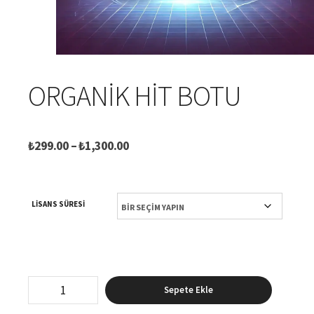
ORGANIK HIT BOTU
Fiyat
₺
299.00
–
₺
1,300.00
aralığı:
₺299.00
-
LISANS SÜRESI
₺1,300.00
Organik
Sepete Ekle
Hit
Botu