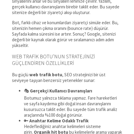
sinyallerini anlar ve bu sinyalleri lehinize çevirir. Yazılım,
gerçek kullanıcı davranışlarını birebir taklit eder. Bu sayede
sitenize değerli bir ziyaretçi akışı oluşturur.
Bot, farklı cihaz ve konumlardan ziyaretçi simüle eder. Bu,
sitenizin hemen çıkma oranını (bounce rate) düşürür.
Sayfada kalma süresini ise artırır. Sonuç? Google, sitenizi
değerli bir kaynak olarak görür ve sıralamanızı adım adım
yükseltir.
WEB TRAFIK BOTU’NUN STRATEJINIZI
GÜÇLENDIREN ÖZELLIKLERI
Bu güçlü
web trafik botu
, SEO stratejinizi bir üst
seviyeye taşıyan benzersiz yetenekler sunar:
🎭
Gerçekçi Kullanıcı Davranışları
Botumuz yalnızca tıklama yapmaz. Fare hareketleri
ve sayfa kaydırma gibi doğal insan davranışlarını
kusursuzca taklit eder. Bu sayede tüm trafik analiz
araçlarında %100 doğal görünür.
🔑
Anahtar Kelime Odaklı Trafik
Hedeflediğiniz anahtar kelimeleri sisteme
girin.
Organik hit botu
bu kelimelerle arama yaparak