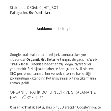
adet
Stok kodu:
ORGANIC_HIT_BOT
Kategoriler:
Bot Yazılımları
Açıklama
Ek bilgi
Google sıralamalarında istediğiniz sonucu alamıyor
musunuz?
Organik Hit Botu
ile tanışın. Bu gelişmiş
Web
Trafik Botu
, sitenize hedeflenmiş, doğal ziyaretçiler
yönlendirir. Sizi dijital rekabette öne çıkarır. Akıllı sistemi
SEO performansınızı artırır ve web sitenize hak ettiği
görünürlüğü kazandırır. Potansiyelinizi ortaya çıkarmanın
zamanı geldi.
ORGANIK TRAFIK BOTU NEDIR VE SIRALAMANIZI
NASIL YÜKSELTIR?
Organik Trafik Botu
, akıllı bir SEO aracıdır. Google’ın kalite