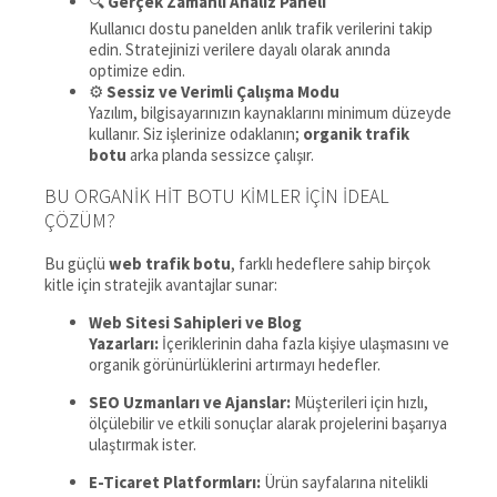
🔍
Gerçek Zamanlı Analiz Paneli
Kullanıcı dostu panelden anlık trafik verilerini takip
edin. Stratejinizi verilere dayalı olarak anında
optimize edin.
⚙️
Sessiz ve Verimli Çalışma Modu
Yazılım, bilgisayarınızın kaynaklarını minimum düzeyde
kullanır. Siz işlerinize odaklanın;
organik trafik
botu
arka planda sessizce çalışır.
BU ORGANIK HIT BOTU KIMLER İÇIN İDEAL
ÇÖZÜM?
Bu güçlü
web trafik botu
, farklı hedeflere sahip birçok
kitle için stratejik avantajlar sunar:
Web Sitesi Sahipleri ve Blog
Yazarları:
İçeriklerinin daha fazla kişiye ulaşmasını ve
organik görünürlüklerini artırmayı hedefler.
SEO Uzmanları ve Ajanslar:
Müşterileri için hızlı,
ölçülebilir ve etkili sonuçlar alarak projelerini başarıya
ulaştırmak ister.
E-Ticaret Platformları:
Ürün sayfalarına nitelikli