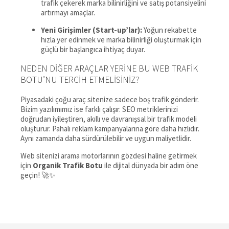
trafik çekerek marka bilinirliğini ve satış potansiyelini
artırmayı amaçlar.
Yeni Girişimler (Start-up’lar):
Yoğun rekabette
hızla yer edinmek ve marka bilinirliği oluşturmak için
güçlü bir başlangıca ihtiyaç duyar.
NEDEN DIĞER ARAÇLAR YERINE BU WEB TRAFIK
BOTU’NU TERCIH ETMELISINIZ?
Piyasadaki çoğu araç sitenize sadece boş trafik gönderir.
Bizim yazılımımız ise farklı çalışır. SEO metriklerinizi
doğrudan iyileştiren, akıllı ve davranışsal bir trafik modeli
oluşturur. Pahalı reklam kampanyalarına göre daha hızlıdır.
Aynı zamanda daha sürdürülebilir ve uygun maliyetlidir.
Web sitenizi arama motorlarının gözdesi haline getirmek
için
Organik Trafik Botu
ile dijital dünyada bir adım öne
geçin! 🚀✨