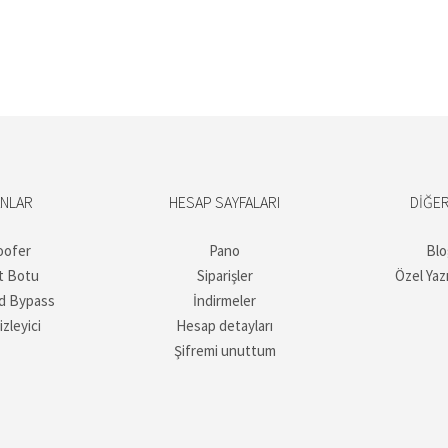
ANLAR
HESAP SAYFALARI
DIĞER
oofer
Pano
Blo
t Botu
Siparişler
Özel Yaz
d Bypass
İndirmeler
izleyici
Hesap detayları
Şifremi unuttum