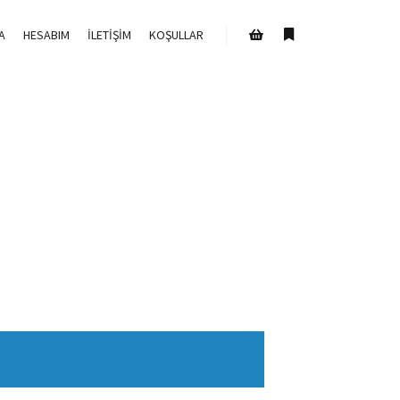
A
HESABIM
İLETIŞIM
KOŞULLAR
Daha fazla bilgi
Mağaza kenar çubuğu